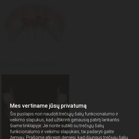
Išimamos plokštelės
Mes vertiname jūsų privatumą
Šis puslapis nori naudoti trečiųjų šalių funkcionalumo ir
veikimo slapukus, kad užtikrinti geriausią patirtį lankantis
šiame tinklapyje. Jei norite sutikti su trečiųjų šalių
funkcionalumo ir veikimo slapukais, tai padaryti galite
žemiau. Prašome atkreipti dėmesį, kad išjungus trečiųjų šalių