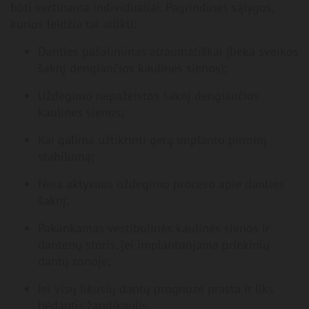
būti vertinama individualiai. Pagrindinės sąlygos,
kurios leidžia tai atlikti:
Danties pašalinimas atraumatiškai (lieka sveikos
šaknį dengiančios kaulinės sienos);
Uždegimo nepažeistos šaknį dengiančios
kaulinės sienos;
Kai galima užtikrinti gerą implanto pirminį
stabilumą;
Nėra aktyvaus uždegimo proceso apie danties
šaknį;
Pakankamas vestibulinės kaulinės sienos ir
dantenų storis, jei implantuojama priekinių
dantų zonoje;
Jei visų likusių dantų prognozė prasta ir liks
bedantis žandikaulis.