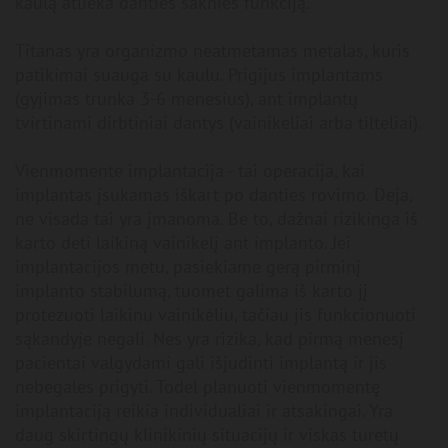
kaulą atlieka danties šaknies funkciją.
Titanas yra organizmo neatmetamas metalas, kuris
patikimai suauga su kaulu. Prigijus implantams
(gyjimas trunka 3-6 mėnesius), ant implantų
tvirtinami dirbtiniai dantys (vainikėliai arba tilteliai).
Vienmomentė implantacija - tai operacija, kai
implantas įsukamas iškart po danties rovimo. Deja,
ne visada tai yra įmanoma. Be to, dažnai rizikinga iš
karto dėti laikiną vainikėlį ant implanto. Jei
implantacijos metu, pasiekiame gerą pirminį
implanto stabilumą, tuomet galima iš karto jį
protezuoti laikinu vainikėliu, tačiau jis funkcionuoti
sąkandyje negali. Nes yra rizika, kad pirmą mėnesį
pacientai valgydami gali išjudinti implantą ir jis
nebegalės prigyti. Todėl planuoti vienmomentę
implantaciją reikia individualiai ir atsakingai. Yra
daug skirtingų klinikinių situacijų ir viskas turėtų