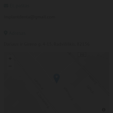
El. paštas

implantdenta@gmail.com
Adresas

Dariaus ir Girėno g. 4-15, Radviliškis, 82136