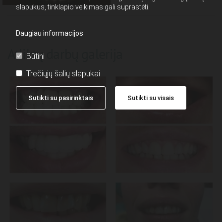
slapukus, tinklapio veikimas gali suprastėti.
Daugiau informacijos
Atliktų darbų galerija
Būtini
Trečiųjų šalių slapukai
Sutikti su pasirinktais
Sutikti su visais