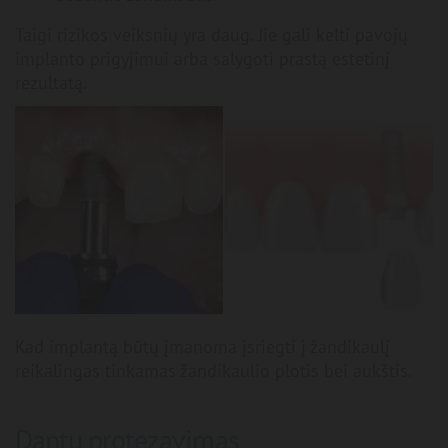
Taigi rizikos veiksnių yra daug. Jie gali kelti pavojų
implanto prigyjimui arba salygoti prastą estetinį
rezultatą.
Kad implantą būtų įmanoma įsriegti į žandikaulį
reikalingas tinkamas žandikaulio plotis bei aukštis.
Dantų protezavimas